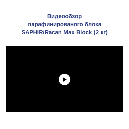
Видеообзор
парафинированого блока
SAPHIR/Racan Max Block (2 кг)