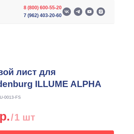
8 (800) 600-55-20
7 (962) 403-20-60
вой лист для
denburg ILLUME ALPHA
U-0013-FS
р.
/
1 шт