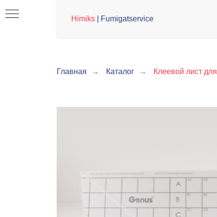
Himiks
| Fumigatservice
ice
Главная
→
Каталог
→
Клеевой лист дл