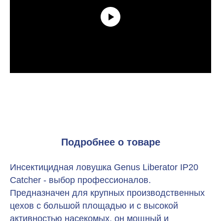
Подробнее о товаре
Инсектицидная ловушка Genus Liberator IP20
Catcher - выбор профессионалов.
Предназначен для крупных производственных
цехов с большой площадью и с высокой
активностью насекомых, он мощный и