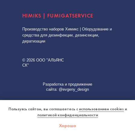
HIMIKS | FUMIGATSERVICE
Производство наборов Химикс | Оборудование и
средства для дезинфекции, дезинсекции,
дератизации
© 2026 ООО "АЛЬЯНС
СК"
Разработка и продвижение
сайта: @evgeny_design
Пользуясь сайтом, вы соглашаетесь с
использованием cookies
и
Вернуться наверх
политикой конфиденциальности
↑
Хорошо
Каталог
Доставка
Оплата
8-800
Поиск